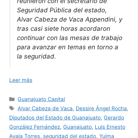
reunieron con el secretario de
Seguridad Pública del estado,
Alvar Cabeza de Vaca Appendini, y
tras casi siete horas acordaron
continuar con las mesas de trabajo
para avanzar en temas en torno a
la seguridad.
Leer más
Categorías
Guanajuato Capital
Etiquetas
Alvar Cabeza de Vaca
,
Dessire Ángel Rocha
,
Diputados del Estado de Guanajuato
,
Gerardo
González Fernández
,
Guanajuato
,
Luis Ernesto
Ayala Torres
,
seguridad del estado
,
Yulma