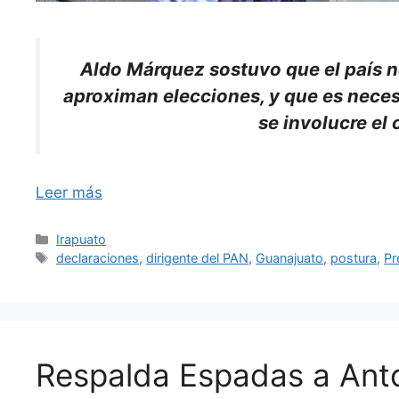
Aldo Márquez sostuvo que el país n
aproximan elecciones, y que es necesa
se involucre el
Leer más
Categorías
Irapuato
Etiquetas
declaraciones
,
dirigente del PAN
,
Guanajuato
,
postura
,
Pr
Respalda Espadas a Anto