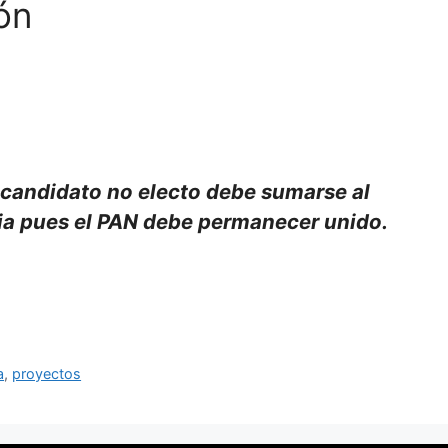
ón
l candidato no electo debe sumarse al
cia pues el PAN debe permanecer unido.
a
,
proyectos