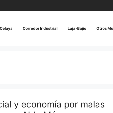
Celaya
Corredor Industrial
Laja-Bajío
Otros Mu
cial y economía por malas