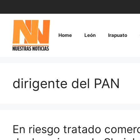
Saltar
al
contenido
Home
León
Irapuato
dirigente del PAN
En riesgo tratado comer