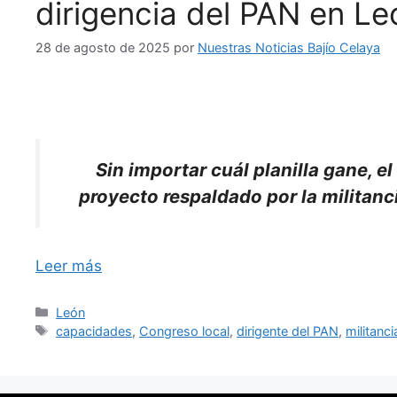
dirigencia del PAN en Le
28 de agosto de 2025
por
Nuestras Noticias Bajío Celaya
Sin importar cuál planilla gane, e
proyecto respaldado por la militan
Leer más
Categorías
León
Etiquetas
capacidades
,
Congreso local
,
dirigente del PAN
,
militanci