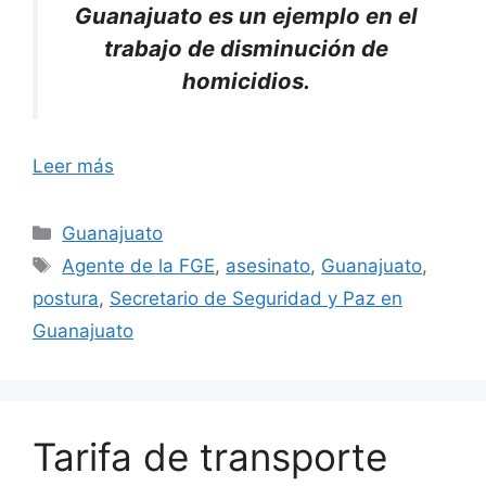
Guanajuato es un ejemplo en el
trabajo de disminución de
homicidios.
Leer más
Categorías
Guanajuato
Etiquetas
Agente de la FGE
,
asesinato
,
Guanajuato
,
postura
,
Secretario de Seguridad y Paz en
Guanajuato
Tarifa de transporte