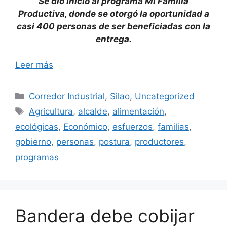
Se dio inicio al programa Mi Familia
Productiva, donde se otorgó la oportunidad a
casi 400 personas de ser beneficiadas con la
entrega.
Leer más
Categorías
Corredor Industrial
,
Silao
,
Uncategorized
Etiquetas
Agricultura
,
alcalde
,
alimentación
,
ecológicas
,
Económico
,
esfuerzos
,
familias
,
gobierno
,
personas
,
postura
,
productores
,
programas
Bandera debe cobijar