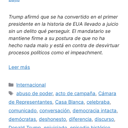
Trump afirmó que se ha convertido en el primer
presidente en la historia de EUA llevado a juicio
sin un delito qué perseguir. El mandatario se
mantiene firme a su postura de que no ha
hecho nada malo y está en contra de desvirtuar
procesos políticos como el impeachment.
Leer más
Categorías
Internacional
Etiquetas
abuso de poder
,
acto de campaña
,
Cámara
de Representantes
,
Casa Blanca
,
celebraba
,
comunicado
,
conversación
,
democracia intacta
,
demócratas
,
deshonesto
,
diferencia
,
discurso
,
Donald Trump
,
enjuiciado
,
episodio histórico
,