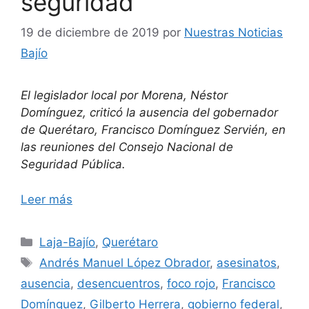
seguridad
19 de diciembre de 2019
por
Nuestras Noticias
Bajío
El legislador local por Morena, Néstor
Domínguez, criticó la ausencia del gobernador
de Querétaro, Francisco Domínguez Servién, en
las reuniones del Consejo Nacional de
Seguridad Pública.
Leer más
Categorías
Laja-Bajío
,
Querétaro
Etiquetas
Andrés Manuel López Obrador
,
asesinatos
,
ausencia
,
desencuentros
,
foco rojo
,
Francisco
Domínguez
,
Gilberto Herrera
,
gobierno federal
,