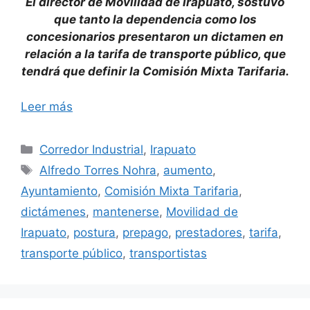
El director de Movilidad de Irapuato, sostuvo
que tanto la dependencia como los
concesionarios presentaron un dictamen en
relación a la tarifa de transporte público, que
tendrá que definir la Comisión Mixta Tarifaria.
Leer más
Categorías
Corredor Industrial
,
Irapuato
Etiquetas
Alfredo Torres Nohra
,
aumento
,
Ayuntamiento
,
Comisión Mixta Tarifaria
,
dictámenes
,
mantenerse
,
Movilidad de
Irapuato
,
postura
,
prepago
,
prestadores
,
tarifa
,
transporte público
,
transportistas