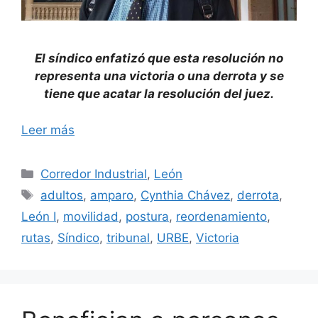
El síndico enfatizó que esta resolución no
representa una victoria o una derrota y se
tiene que acatar la resolución del juez.
Leer más
Categorías
Corredor Industrial
,
León
Etiquetas
adultos
,
amparo
,
Cynthia Chávez
,
derrota
,
León I
,
movilidad
,
postura
,
reordenamiento
,
rutas
,
Síndico
,
tribunal
,
URBE
,
Victoria