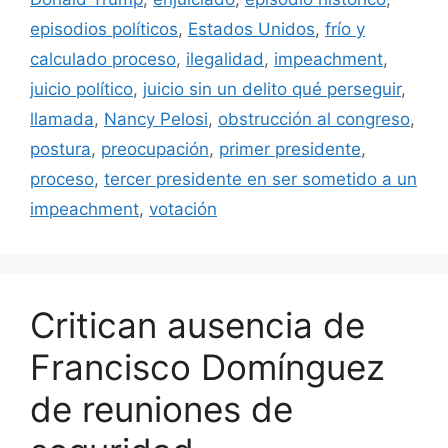
episodios políticos
,
Estados Unidos
,
frío y
calculado proceso
,
ilegalidad
,
impeachment
,
juicio político
,
juicio sin un delito qué perseguir
,
llamada
,
Nancy Pelosi
,
obstrucción al congreso
,
postura
,
preocupación
,
primer presidente
,
proceso
,
tercer presidente en ser sometido a un
impeachment
,
votación
Critican ausencia de
Francisco Domínguez
de reuniones de