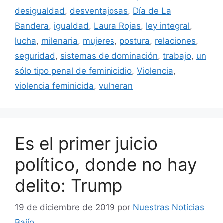
desigualdad
,
desventajosas
,
Día de La
Bandera
,
igualdad
,
Laura Rojas
,
ley integral
,
lucha
,
milenaria
,
mujeres
,
postura
,
relaciones
,
seguridad
,
sistemas de dominación
,
trabajo
,
un
sólo tipo penal de feminicidio
,
Violencia
,
violencia feminicida
,
vulneran
Es el primer juicio
político, donde no hay
delito: Trump
19 de diciembre de 2019
por
Nuestras Noticias
Bajío