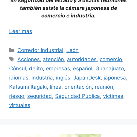
en seguridad del estado y a dichas reuniones
también asiste la cámara japonesa de
comercio e industria.
Leer más
Categorías
Corredor Industrial
,
León
Etiquetas
Acciones
,
atención
,
autoridades
,
comercio
,
Cónsul
,
delito
,
empresas
,
español
,
Guanajuato
,
idiomas
,
industria
,
inglés
,
JapanDesk
,
japonesa
,
Katsumi Itagaki
,
línea
,
orientación
,
reunión
,
riesgo
,
seguridad
,
Seguridad Pública
,
víctimas
,
virtuales