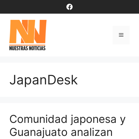
Saltar
Facebook
al
contenido
Menú
JapanDesk
Comunidad japonesa y
Guanajuato analizan