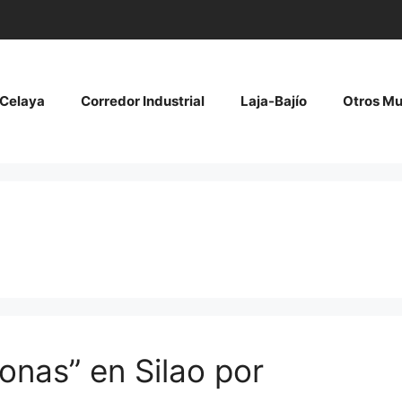
Celaya
Corredor Industrial
Laja-Bajío
Otros Mu
honas” en Silao por