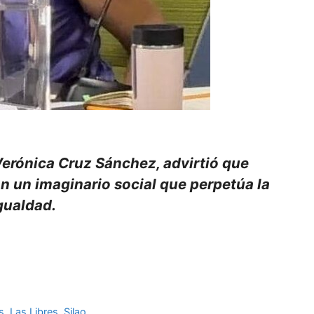
Verónica Cruz Sánchez, advirtió que
 un imaginario social que perpetúa la
gualdad.
s
,
Las Libres
,
Silao