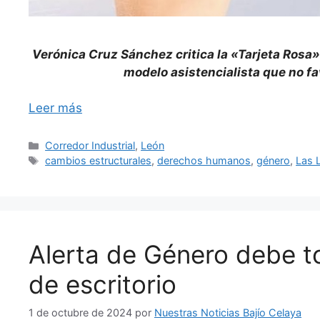
Verónica Cruz Sánchez critica la «Tarjeta Rosa»
modelo asistencialista que no fa
Leer más
Categorías
Corredor Industrial
,
León
Etiquetas
cambios estructurales
,
derechos humanos
,
género
,
Las 
Alerta de Género debe t
de escritorio
1 de octubre de 2024
por
Nuestras Noticias Bajío Celaya