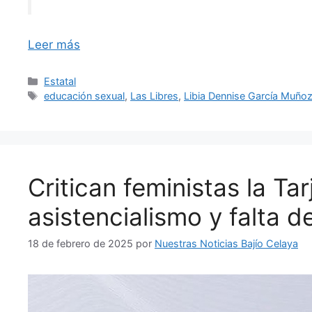
Leer más
Categorías
Estatal
Etiquetas
educación sexual
,
Las Libres
,
Libia Dennise García Muño
Critican feministas la Ta
asistencialismo y falta 
18 de febrero de 2025
por
Nuestras Noticias Bajío Celaya