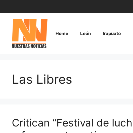
Saltar
al
contenido
Home
León
Irapuato
Las Libres
Critican “Festival de luc