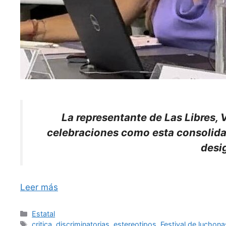
La representante de Las Libres, 
celebraciones como esta consolidan
desi
Leer más
Categorías
Estatal
Etiquetas
critica
,
discriminatorias
,
estereotipos
,
Festival de luchona