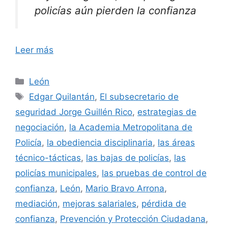
policías aún pierden la confianza
Leer más
Categorías
León
Etiquetas
Edgar Quilantán
,
El subsecretario de
seguridad Jorge Guillén Rico
,
estrategias de
negociación
,
la Academia Metropolitana de
Policía
,
la obediencia disciplinaria
,
las áreas
técnico-tácticas
,
las bajas de policías
,
las
policías municipales
,
las pruebas de control de
confianza
,
León
,
Mario Bravo Arrona
,
mediación
,
mejoras salariales
,
pérdida de
confianza
,
Prevención y Protección Ciudadana
,