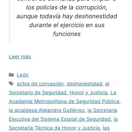
los policías de la corrupción,
aunque todavía hay deshonestidad
durante el ejercicio en sus
funciones
Leer más
Categorías
León
Etiquetas
actos de corrupción
,
deshonestidad
,
el
Secretario de Seguridad
,
Honor y Justicia
,
La
Academia Metropolitana de Seguridad Pública
,
la alcaldesa Alejandra Gutiérrez
,
la Secretaria
Ejecutiva del Sistema Estatal de Seguridad
,
la
Secretaría Técnica de Honor y Justicia
,
las