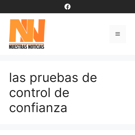
Saltar
Facebook
al
contenido
Menú
las pruebas de
control de
confianza