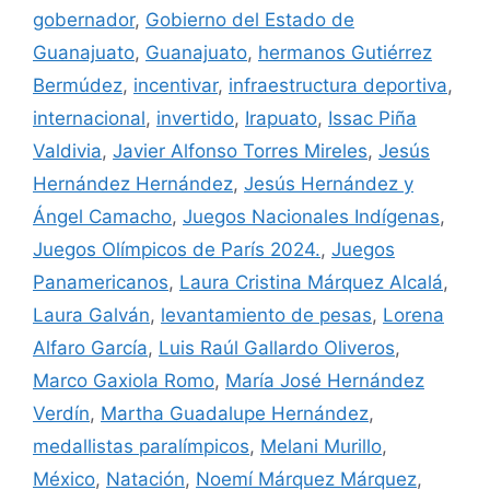
gobernador
,
Gobierno del Estado de
Guanajuato
,
Guanajuato
,
hermanos Gutiérrez
Bermúdez
,
incentivar
,
infraestructura deportiva
,
internacional
,
invertido
,
Irapuato
,
Issac Piña
Valdivia
,
Javier Alfonso Torres Mireles
,
Jesús
Hernández Hernández
,
Jesús Hernández y
Ángel Camacho
,
Juegos Nacionales Indígenas
,
Juegos Olímpicos de París 2024.
,
Juegos
Panamericanos
,
Laura Cristina Márquez Alcalá
,
Laura Galván
,
levantamiento de pesas
,
Lorena
Alfaro García
,
Luis Raúl Gallardo Oliveros
,
Marco Gaxiola Romo
,
María José Hernández
Verdín
,
Martha Guadalupe Hernández
,
medallistas paralímpicos
,
Melani Murillo
,
México
,
Natación
,
Noemí Márquez Márquez
,