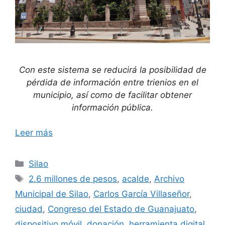
Con este sistema se reducirá la posibilidad de
pérdida de información entre trienios en el
municipio, así como de facilitar obtener
información pública.
Leer más
Categorías
Silao
Etiquetas
2.6 millones de pesos
,
acalde
,
Archivo
Municipal de Silao
,
Carlos García Villaseñor
,
ciudad
,
Congreso del Estado de Guanajuato
,
dispositivo móvil
,
donación
,
herramienta digital
,