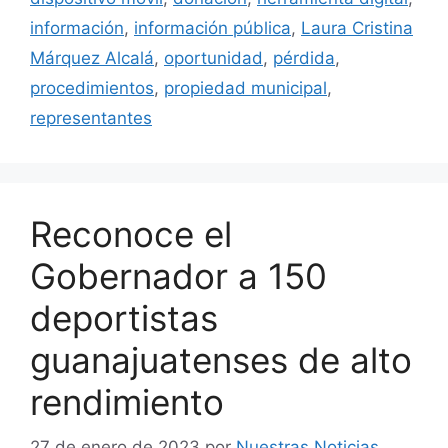
información
,
información pública
,
Laura Cristina
Márquez Alcalá
,
oportunidad
,
pérdida
,
procedimientos
,
propiedad municipal
,
representantes
Reconoce el
Gobernador a 150
deportistas
guanajuatenses de alto
rendimiento
27 de enero de 2023
por
Nuestras Noticias