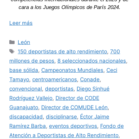
cara a los Juegos Olímpicos de París 2024.
Leer más
Categorías
León
Etiquetas
150 deportistas de alto rendimiento
,
700
millones de pesos
,
8 seleccionados nacionales
,
base sólida
,
Campeonatos Mundiales
,
Ceci
Tamayo
,
centroamericanos
,
Conade
,
convencional
,
deportistas
,
Diego Sinhué
Rodríguez Vallejo
,
Director de CODE
Guanajuato
,
Director de COMUDE León
,
discapacidad
,
disciplinarse
,
Éctor Jaime
Ramírez Barba
,
eventos deportivos
,
Fondo de
Atención a Deportistas de Alto Rendimiento
,