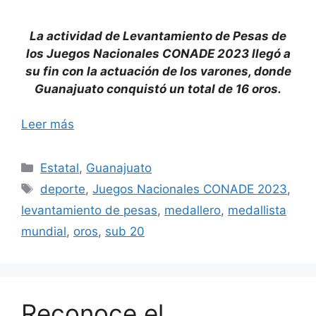
La actividad de Levantamiento de Pesas de
los Juegos Nacionales CONADE 2023 llegó a
su fin con la actuación de los varones, donde
Guanajuato conquistó un total de 16 oros.
Leer más
Categorías
Estatal
,
Guanajuato
Etiquetas
deporte
,
Juegos Nacionales CONADE 2023
,
levantamiento de pesas
,
medallero
,
medallista
mundial
,
oros
,
sub 20
Reconoce el