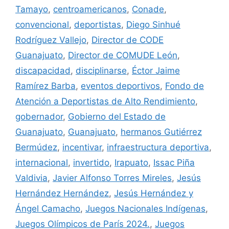
Tamayo
,
centroamericanos
,
Conade
,
convencional
,
deportistas
,
Diego Sinhué
Rodríguez Vallejo
,
Director de CODE
Guanajuato
,
Director de COMUDE León
,
discapacidad
,
disciplinarse
,
Éctor Jaime
Ramírez Barba
,
eventos deportivos
,
Fondo de
Atención a Deportistas de Alto Rendimiento
,
gobernador
,
Gobierno del Estado de
Guanajuato
,
Guanajuato
,
hermanos Gutiérrez
Bermúdez
,
incentivar
,
infraestructura deportiva
,
internacional
,
invertido
,
Irapuato
,
Issac Piña
Valdivia
,
Javier Alfonso Torres Mireles
,
Jesús
Hernández Hernández
,
Jesús Hernández y
Ángel Camacho
,
Juegos Nacionales Indígenas
,
Juegos Olímpicos de París 2024.
,
Juegos