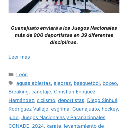
Guanajuato enviará a los Juegos Nacionales
más de 900 deportistas en 39 diferentes
disciplinas.
Leer más
Categorías
León
Etiquetas
aguas abiertas
,
ajedrez
,
basquetbol
,
boxeo
,
Breaking
,
canotaje
,
Christian Enríquez
Hernández
,
ciclismo
,
deportistas
,
Diego Sinhué
Rodríguez Vallejo
,
esgrima
,
Guanajuato
,
hockey
,
judo
,
Juegos Nacionales y Paranacionales
CONADE 2024
,
karate
,
levantamiento de