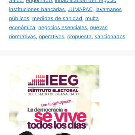
Salud
,
engomado
,
inhabilitación del negocio
,
instituciones bancarias
,
JUMAPAC
,
lavamanos
públicos
,
medidas de sanidad
,
multa
económica
,
negocios esenciales
,
nuevas
normativas
,
operativos
,
propuesta
,
sancionados