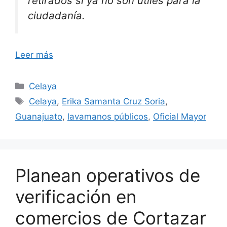
retirados si ya no son útiles para la
ciudadanía.
Leer más
Categorías
Celaya
Etiquetas
Celaya
,
Erika Samanta Cruz Soria
,
Guanajuato
,
lavamanos públicos
,
Oficial Mayor
Planean operativos de
verificación en
comercios de Cortazar