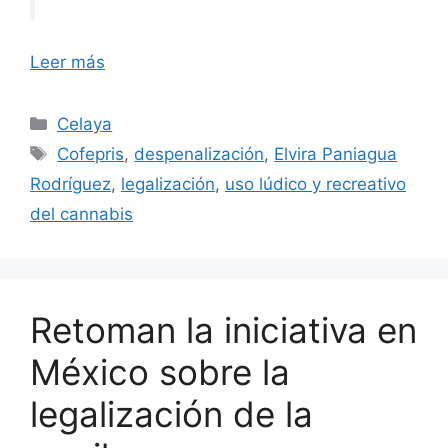
Leer más
Categorías
Celaya
Etiquetas
Cofepris
,
despenalización
,
Elvira Paniagua
Rodríguez
,
legalización
,
uso lúdico y recreativo
del cannabis
Retoman la iniciativa en
México sobre la
legalización de la