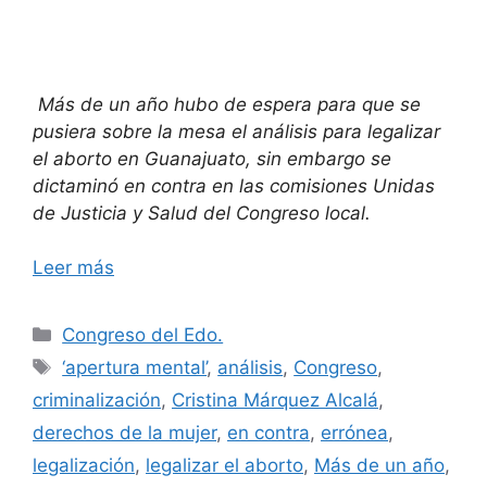
Más de un año hubo de espera para que se
pusiera sobre la mesa el análisis para legalizar
el aborto en Guanajuato, sin embargo se
dictaminó en contra en las comisiones Unidas
de Justicia y Salud del Congreso local.
Leer más
Categorías
Congreso del Edo.
Etiquetas
‘apertura mental’
,
análisis
,
Congreso
,
criminalización
,
Cristina Márquez Alcalá
,
derechos de la mujer
,
en contra
,
errónea
,
legalización
,
legalizar el aborto
,
Más de un año
,