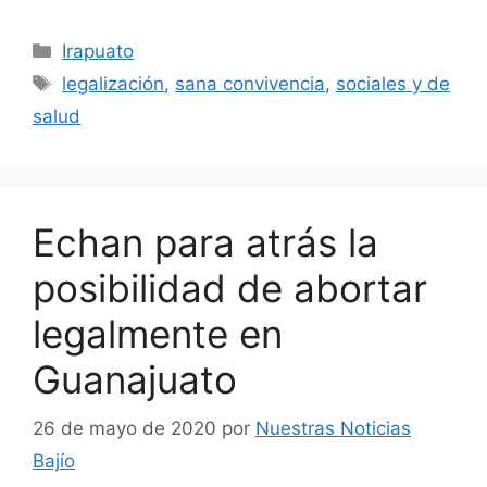
Categorías
Irapuato
Etiquetas
legalización
,
sana convivencia
,
sociales y de
salud
Echan para atrás la
posibilidad de abortar
legalmente en
Guanajuato
26 de mayo de 2020
por
Nuestras Noticias
Bajío