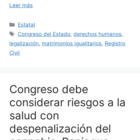
Leer más
Categorías
Estatal
Etiquetas
Congreso del Estado
,
derechos humanos
,
legalización
,
matrimonios igualitarios
,
Registro
Civil
Congreso debe
considerar riesgos a la
salud con
despenalización del