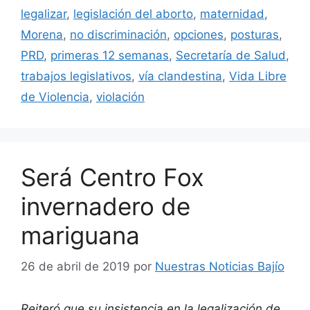
legalizar
,
legislación del aborto
,
maternidad
,
Morena
,
no discriminación
,
opciones
,
posturas
,
PRD
,
primeras 12 semanas
,
Secretaría de Salud
,
trabajos legislativos
,
vía clandestina
,
Vida Libre
de Violencia
,
violación
Será Centro Fox
invernadero de
mariguana
26 de abril de 2019
por
Nuestras Noticias Bajío
Reiteró que su insistencia en la legalización de