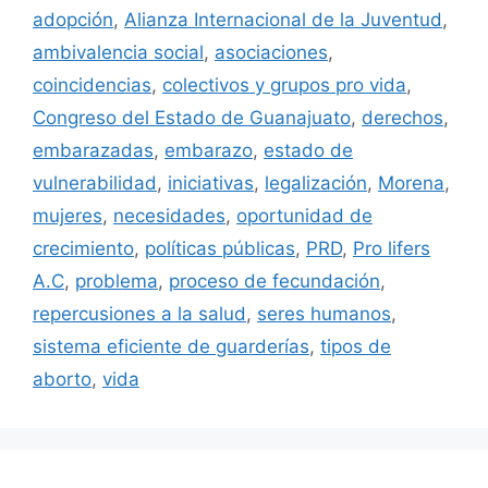
adopción
,
Alianza Internacional de la Juventud
,
ambivalencia social
,
asociaciones
,
coincidencias
,
colectivos y grupos pro vida
,
Congreso del Estado de Guanajuato
,
derechos
,
embarazadas
,
embarazo
,
estado de
vulnerabilidad
,
iniciativas
,
legalización
,
Morena
,
mujeres
,
necesidades
,
oportunidad de
crecimiento
,
políticas públicas
,
PRD
,
Pro lifers
A.C
,
problema
,
proceso de fecundación
,
repercusiones a la salud
,
seres humanos
,
sistema eficiente de guarderías
,
tipos de
aborto
,
vida