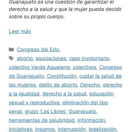
Guanajuato es una cuestión de garantizar el
derecho a la salud y que la mujer pueda decidir
sobre su propio cuerpo.
Leer más
Categorías
Congreso del Edo.
Etiquetas
aborto
,
asociaciones
,
caso involuntario
,
colectivo Verde Aquelarre
,
colectivos
,
Congreso
de Guanajuato
,
Constitución
,
cuidar la salud de
las mujeres
,
delito de aborto
,
Derecho
,
derecho
a la igualdad
,
derecho a la salud
,
educación
sexual y reproductiva
,
eliminación del tipo
penal
,
grupo ‘Las Libres’
,
Guanajuato
,
herramientas de salubridad
,
información
,
iniciativas
,
insumos
,
interrupción
,
legalización
,