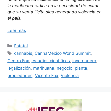
la marihuana radica en la necesidad de evitar
que su venta ilícita siga generando violencia en
el país.
Leer más
Categorías
Estatal
Etiquetas
cannabis
,
CannaMexico World Summit
,
Centro Fox
,
estudios científicos
,
invernadero
,
legalización
,
marihuana
,
negocio
,
planta
,
propiedades
,
Vicente Fox
,
Violencia