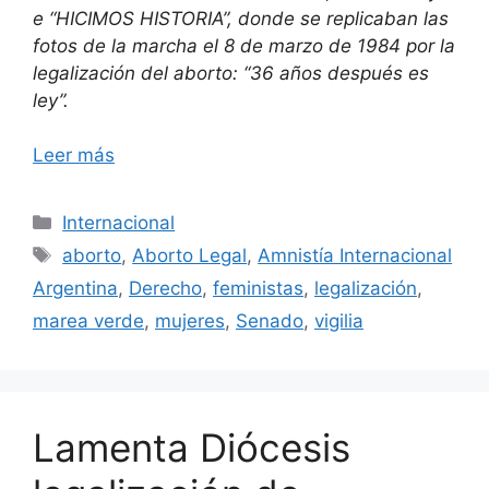
e “HICIMOS HISTORIA”, donde se replicaban las
fotos de la marcha el 8 de marzo de 1984 por la
legalización del aborto: “36 años después es
ley”.
Leer más
Categorías
Internacional
Etiquetas
aborto
,
Aborto Legal
,
Amnistía Internacional
Argentina
,
Derecho
,
feministas
,
legalización
,
marea verde
,
mujeres
,
Senado
,
vigilia
Lamenta Diócesis