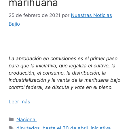
marihuana
25 de febrero de 2021
por
Nuestras Noticias
Bajío
La aprobación en comisiones es el primer paso
para que la iniciativa, que legaliza el cultivo, la
producción, el consumo, la distribución, la
industrialización y la venta de la marihuana bajo
control federal, se discuta y vote en el pleno.
Leer más
Categorías
Nacional
Etiquetas
diputados
,
hasta el 30 de abril
,
iniciativa
,