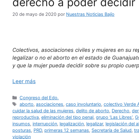
derecho a poder decidir
20 de mayo de 2020
por
Nuestras Noticias Bajío
Colectivos, asociaciones civiles y mujeres en su re
legalizar o no el aborto en el estado de Guanajuat
y que la mujer pueda decidir sobre su propio cuerp
Leer más
Categorías
Congreso del Edo.
Etiquetas
aborto
,
asociaciones
,
caso involuntario
,
colectivo Verde 
cuidar la salud de las mujeres
,
delito de aborto
,
Derecho
,
der
reproductiva
,
eliminación del tipo penal
,
grupo ‘Las Libres’
,
G
insumos
,
interrupción
,
legalización
,
legalizar
,
legislación del 
posturas
,
PRD
,
primeras 12 semanas
,
Secretaría de Salud
,
tr
violación