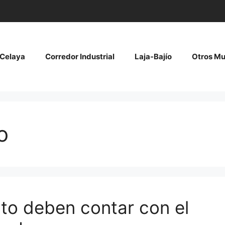
Celaya
Corredor Industrial
Laja-Bajío
Otros Mu
o
to deben contar con el