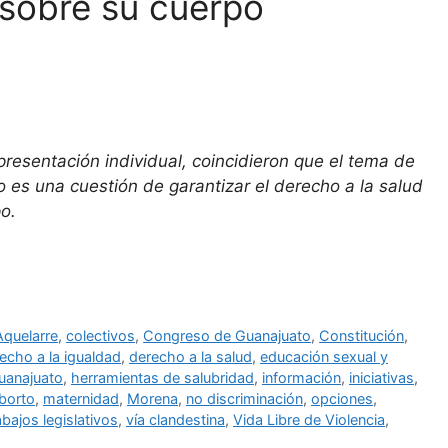
 sobre su cuerpo
presentación individual, coincidieron que el tema de
o es una cuestión de garantizar el derecho a la salud
o.
Aquelarre
,
colectivos
,
Congreso de Guanajuato
,
Constitución
,
echo a la igualdad
,
derecho a la salud
,
educación sexual y
uanajuato
,
herramientas de salubridad
,
información
,
iniciativas
,
aborto
,
maternidad
,
Morena
,
no discriminación
,
opciones
,
abajos legislativos
,
vía clandestina
,
Vida Libre de Violencia
,