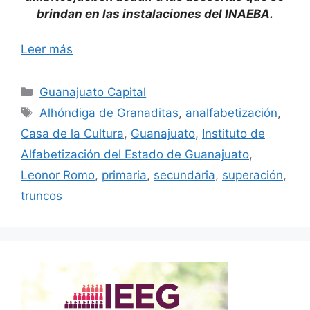
brindan en las instalaciones del INAEBA.
Leer más
Categorías
Guanajuato Capital
Etiquetas
Alhóndiga de Granaditas
,
analfabetización
,
Casa de la Cultura
,
Guanajuato
,
Instituto de
Alfabetización del Estado de Guanajuato
,
Leonor Romo
,
primaria
,
secundaria
,
superación
,
truncos