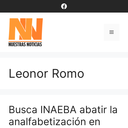
Saltar
Facebook
al
contenido
Menú
Leonor Romo
Busca INAEBA abatir la
analfabetización en