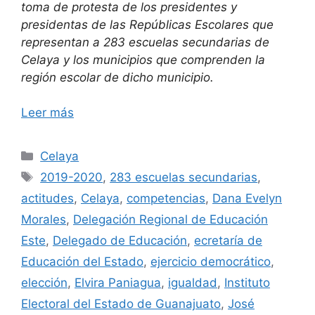
toma de protesta de los presidentes y
presidentas de las Repúblicas Escolares que
representan a 283 escuelas secundarias de
Celaya y los municipios que comprenden la
región escolar de dicho municipio.
Leer más
Categorías
Celaya
Etiquetas
2019-2020
,
283 escuelas secundarias
,
actitudes
,
Celaya
,
competencias
,
Dana Evelyn
Morales
,
Delegación Regional de Educación
Este
,
Delegado de Educación
,
ecretaría de
Educación del Estado
,
ejercicio democrático
,
elección
,
Elvira Paniagua
,
igualdad
,
Instituto
Electoral del Estado de Guanajuato
,
José