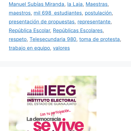
Manuel Subías Miranda
,
la Laja
,
Maestras
,
maestros
,
mil 698 estudiantes
,
postulación
,
presentación de propuestas
,
representante
,
República Escolar
,
Repúblicas Escolares
,
respeto
,
Telesecundaria 980
,
toma de protesta
,
trabajo en equipo
,
valores