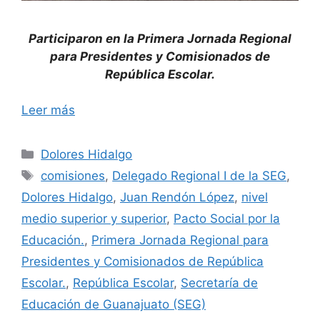
Participaron en la Primera Jornada Regional
para Presidentes y Comisionados de
República Escolar.
Leer más
Categorías
Dolores Hidalgo
Etiquetas
comisiones
,
Delegado Regional I de la SEG
,
Dolores Hidalgo
,
Juan Rendón López
,
nivel
medio superior y superior
,
Pacto Social por la
Educación.
,
Primera Jornada Regional para
Presidentes y Comisionados de República
Escolar.
,
República Escolar
,
Secretaría de
Educación de Guanajuato (SEG)