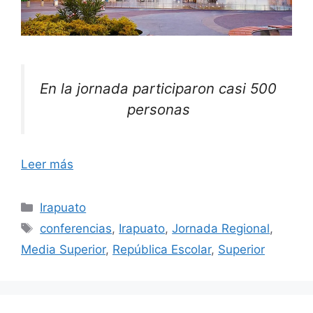
En la jornada participaron casi 500
personas
Leer más
Categorías
Irapuato
Etiquetas
conferencias
,
Irapuato
,
Jornada Regional
,
Media Superior
,
República Escolar
,
Superior