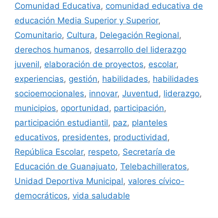
Comunidad Educativa
,
comunidad educativa de
educación Media Superior y Superior
,
Comunitario
,
Cultura
,
Delegación Regional
,
derechos humanos
,
desarrollo del liderazgo
juvenil
,
elaboración de proyectos
,
escolar
,
experiencias
,
gestión
,
habilidades
,
habilidades
socioemocionales
,
innovar
,
Juventud
,
liderazgo
,
municipios
,
oportunidad
,
participación
,
participación estudiantil
,
paz
,
planteles
educativos
,
presidentes
,
productividad
,
República Escolar
,
respeto
,
Secretaría de
Educación de Guanajuato
,
Telebachilleratos
,
Unidad Deportiva Municipal
,
valores cívico-
democráticos
,
vida saludable