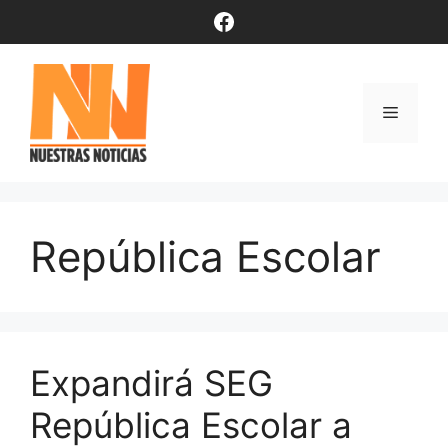
Saltar
Facebook
al
contenido
Menú
República Escolar
Expandirá SEG
República Escolar a