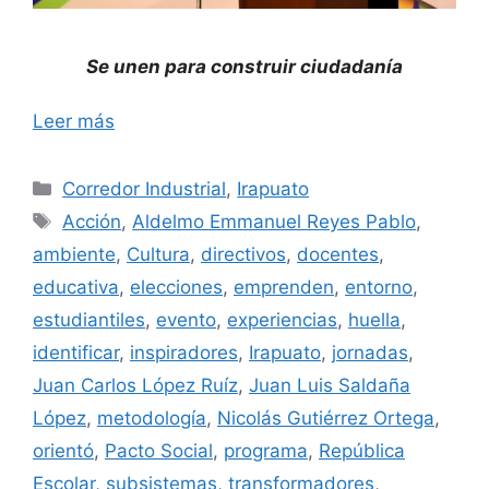
Se unen para construir ciudadanía
Leer más
Categorías
Corredor Industrial
,
Irapuato
Etiquetas
Acción
,
Aldelmo Emmanuel Reyes Pablo
,
ambiente
,
Cultura
,
directivos
,
docentes
,
educativa
,
elecciones
,
emprenden
,
entorno
,
estudiantiles
,
evento
,
experiencias
,
huella
,
identificar
,
inspiradores
,
Irapuato
,
jornadas
,
Juan Carlos López Ruíz
,
Juan Luis Saldaña
López
,
metodología
,
Nicolás Gutiérrez Ortega
,
orientó
,
Pacto Social
,
programa
,
República
Escolar
,
subsistemas
,
transformadores
,