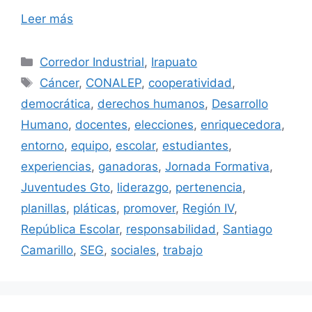
Leer más
Categorías
Corredor Industrial
,
Irapuato
Etiquetas
Cáncer
,
CONALEP
,
cooperatividad
,
democrática
,
derechos humanos
,
Desarrollo
Humano
,
docentes
,
elecciones
,
enriquecedora
,
entorno
,
equipo
,
escolar
,
estudiantes
,
experiencias
,
ganadoras
,
Jornada Formativa
,
Juventudes Gto
,
liderazgo
,
pertenencia
,
planillas
,
pláticas
,
promover
,
Región IV
,
República Escolar
,
responsabilidad
,
Santiago
Camarillo
,
SEG
,
sociales
,
trabajo