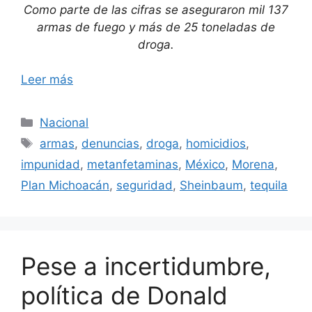
Como parte de las cifras se aseguraron mil 137
armas de fuego y más de 25 toneladas de
droga.
Leer más
Categorías
Nacional
Etiquetas
armas
,
denuncias
,
droga
,
homicidios
,
impunidad
,
metanfetaminas
,
México
,
Morena
,
Plan Michoacán
,
seguridad
,
Sheinbaum
,
tequila
Pese a incertidumbre,
política de Donald