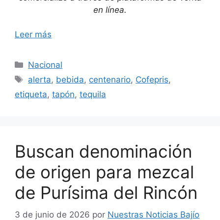
en línea.
Leer más
Categorías
Nacional
Etiquetas
alerta
,
bebida
,
centenario
,
Cofepris
,
etiqueta
,
tapón
,
tequila
Buscan denominación
de origen para mezcal
de Purísima del Rincón
3 de junio de 2026
por
Nuestras Noticias Bajío