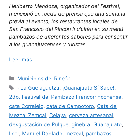
Heriberto Mendoza, organizador del Festival,
mencionó en rueda de prensa que una semana
previa al evento, los restaurantes locales de
San Francisco del Rincón incluirán en su menú
pambazos de diferentes sabores para consentir
a los guanajuatenses y turistas.
Leer más
Categorías
Municipios del Rincón
Etiquetas
: La Guelaguetza
,
¡Guanajuato Sí Sabe!
,
2do. Festival del Pambazo Francorrinconense
,
cata Corralejo
,
cata de Campotoro
,
Cata de
Mezcal Zemcal
,
Celaya
,
cerveza artesanal
,
desgustación de Pulque
,
ginebra
,
Guanajuato
,
licor
,
Manuel Doblado
,
mezcal
,
pambazos