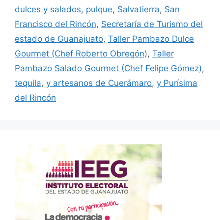
dulces y salados
,
pulque
,
Salvatierra
,
San
Francisco del Rincón
,
Secretaría de Turismo del
estado de Guanajuato
,
Taller Pambazo Dulce
Gourmet (Chef Roberto Obregón)
,
Taller
Pambazo Salado Gourmet (Chef Felipe Gómez)
,
tequila
,
y artesanos de Cuerámaro
,
y Purísima
del Rincón