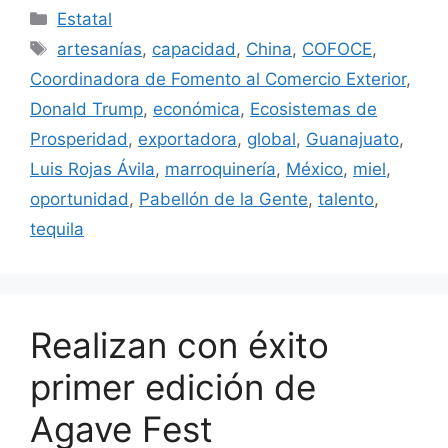
Categorías
Estatal
Etiquetas
artesanías
,
capacidad
,
China
,
COFOCE
,
Coordinadora de Fomento al Comercio Exterior
,
Donald Trump
,
económica
,
Ecosistemas de
Prosperidad
,
exportadora
,
global
,
Guanajuato
,
Luis Rojas Ávila
,
marroquinería
,
México
,
miel
,
oportunidad
,
Pabellón de la Gente
,
talento
,
tequila
Realizan con éxito
primer edición de
Agave Fest