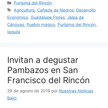
Categorías
Purísima del Rincón
Etiquetas
Agricultura
,
Cañada de Negros
,
Desarrollo
Económico
,
Guadalupe Flores
,
Jalpa de
Cánovas
,
Pueblo mágico
,
Purísima del Rincón
,
tequila
Invitan a degustar
Pambazos en San
Francisco del Rincón
29 de agosto de 2019
por
Nuestras Noticias
Bajío