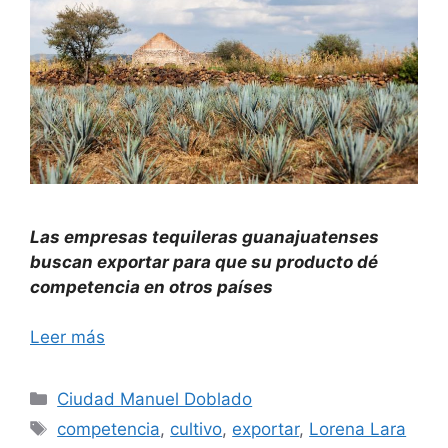
Las empresas tequileras guanajuatenses
buscan exportar para que su producto dé
competencia en otros países
Leer más
Categorías
Ciudad Manuel Doblado
Etiquetas
competencia
,
cultivo
,
exportar
,
Lorena Lara