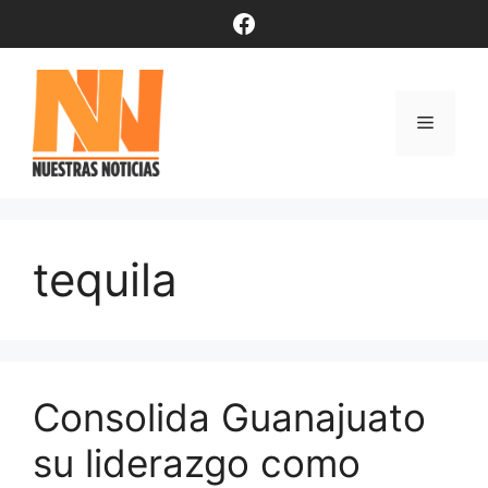
Saltar
Facebook
al
contenido
Menú
tequila
Consolida Guanajuato
su liderazgo como