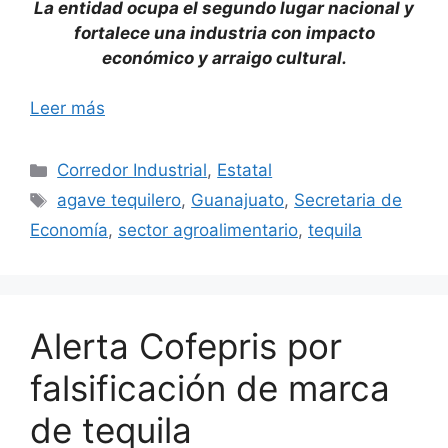
La entidad ocupa el segundo lugar nacional y
fortalece una industria con impacto
económico y arraigo cultural.
Leer más
Categorías
Corredor Industrial
,
Estatal
Etiquetas
agave tequilero
,
Guanajuato
,
Secretaria de
Economía
,
sector agroalimentario
,
tequila
Alerta Cofepris por
falsificación de marca
de tequila