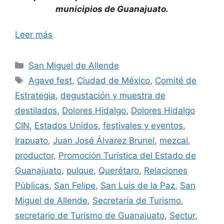
municipios de Guanajuato.
Leer más
Categorías
San Miguel de Allende
Etiquetas
Agave fest
,
Ciudad de México
,
Comité de
Estrategia
,
degustación y muestra de
destilados
,
Dolores Hidalgo
,
Dolores Hidalgo
CIN
,
Estados Unidos
,
festivales y eventos
,
Irapuato
,
Juan José Álvarez Brunel
,
mezcal
,
productor
,
Promoción Turística del Estado de
Guanajuato
,
pulque
,
Querétaro
,
Relaciones
Públicas
,
San Felipe
,
San Luis de la Paz
,
San
Miguel de Allende
,
Secretaría de Turismo
,
secretario de Turismo de Guanajuato
,
Sectur
,