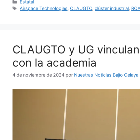
Categorías
Estatal
Etiquetas
Airspace Technologies
,
CLAUGTO
,
clúster industrial
,
ROA
CLAUGTO y UG vinculan l
con la academia
4 de noviembre de 2024
por
Nuestras Noticias Bajío Celaya