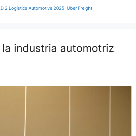
D 2 Logistics Automotive 2025
,
Uber Freight
a industria automotriz