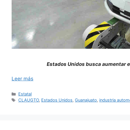
Estados Unidos busca aumentar el 
Leer más
Categorías
Estatal
Etiquetas
CLAUGTO
,
Estados Unidos
,
Guanajuato
,
industria autom