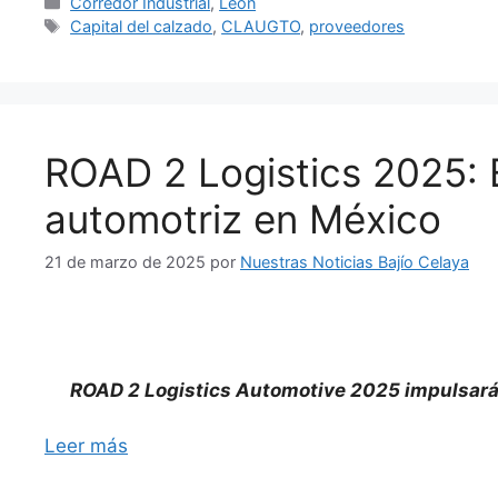
Categorías
Corredor Industrial
,
León
Etiquetas
Capital del calzado
,
CLAUGTO
,
proveedores
ROAD 2 Logistics 2025: El
automotriz en México
21 de marzo de 2025
por
Nuestras Noticias Bajío Celaya
ROAD 2 Logistics Automotive 2025 impulsará la
Leer más