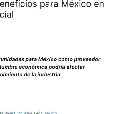
beneficios para México en
cial
rtunidades para México como proveedor
idumbre económica podría afectar
imiento de la industria.
la Padilla
,
industria
,
León
,
México