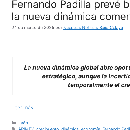
Fernando Padilla prevé 
la nueva dinámica comer
24 de marzo de 2025
por
Nuestras Noticias Bajío Celaya
La nueva dinámica global abre opo
estratégico, aunque la incert
temporalmente el crec
Leer más
Categorías
León
Etiquetas
APIMEX
,
crecimiento
,
dinámica
,
economía
,
Fernando Padil