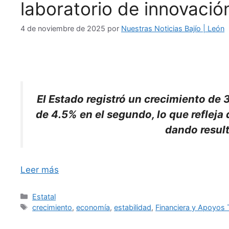
laboratorio de innovació
4 de noviembre de 2025
por
Nuestras Noticias Bajío | León
El Estado registró un crecimiento de 
de 4.5% en el segundo, lo que refleja 
dando result
Leer más
Categorías
Estatal
Etiquetas
crecimiento
,
economía
,
estabilidad
,
Financiera y Apoyos