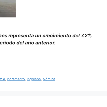
nes representa un crecimiento del 7.2%
riodo del año anterior.
mía
,
incremento
,
Ingresos
,
Nómina