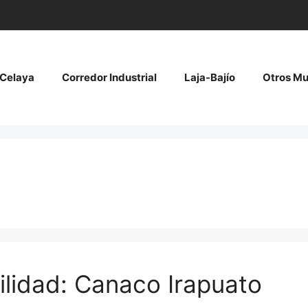
Celaya
Corredor Industrial
Laja-Bajío
Otros Mu
ilidad: Canaco Irapuato