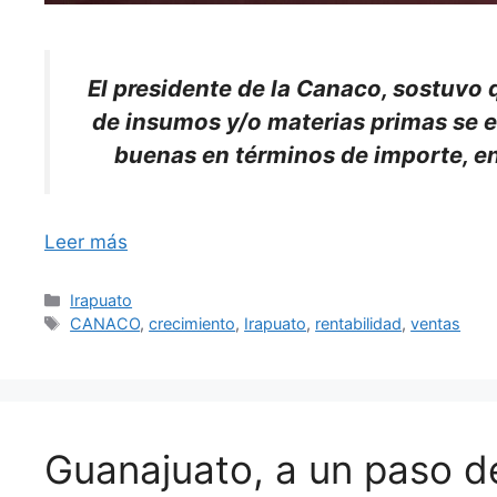
El presidente de la Canaco, sostuvo q
de insumos y/o materias primas se el
buenas en términos de importe, en 
Leer más
Categorías
Irapuato
Etiquetas
CANACO
,
crecimiento
,
Irapuato
,
rentabilidad
,
ventas
Guanajuato, a un paso d