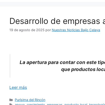
Desarrollo de empresas 
19 de agosto de 2025
por
Nuestras Noticias Bajío Celaya
La apertura para contar con este tip
que productos loc
Leer más
Categorías
Purísima del Rincón
Etiquetas
apoyo
,
crecimiento
,
empresas
,
producto local
,
tecnologí