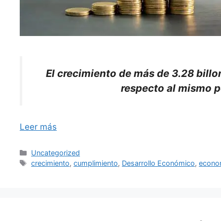
El crecimiento de más de 3.28 billo
respecto al mismo pe
Leer más
Categorías
Uncategorized
Etiquetas
crecimiento
,
cumplimiento
,
Desarrollo Económico
,
econo