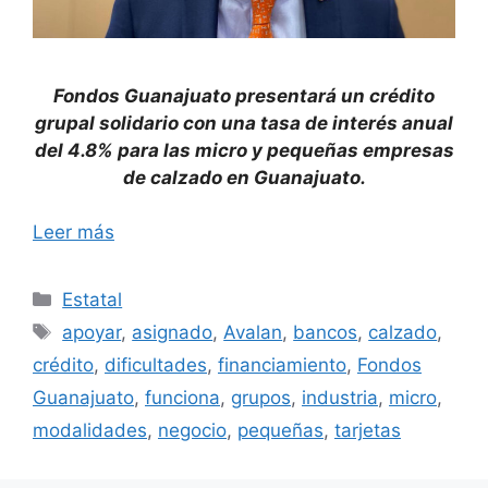
Fondos Guanajuato presentará un crédito
grupal solidario con una tasa de interés anual
del 4.8% para las micro y pequeñas empresas
de calzado en Guanajuato.
Leer más
Categorías
Estatal
Etiquetas
apoyar
,
asignado
,
Avalan
,
bancos
,
calzado
,
crédito
,
dificultades
,
financiamiento
,
Fondos
Guanajuato
,
funciona
,
grupos
,
industria
,
micro
,
modalidades
,
negocio
,
pequeñas
,
tarjetas