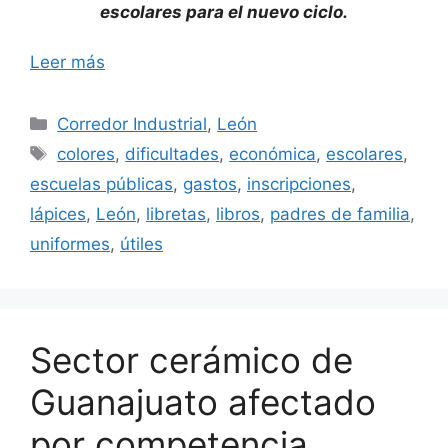
escolares para el nuevo ciclo.
Leer más
Categorías
Corredor Industrial
,
León
Etiquetas
colores
,
dificultades
,
económica
,
escolares
,
escuelas públicas
,
gastos
,
inscripciones
,
lápices
,
León
,
libretas
,
libros
,
padres de familia
,
uniformes
,
útiles
Sector cerámico de
Guanajuato afectado
por competencia