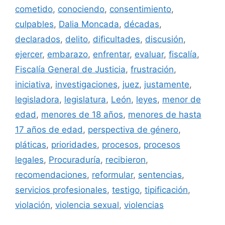
cometido
,
conociendo
,
consentimiento
,
culpables
,
Dalia Moncada
,
décadas
,
declarados
,
delito
,
dificultades
,
discusión
,
ejercer
,
embarazo
,
enfrentar
,
evaluar
,
fiscalía
,
Fiscalía General de Justicia
,
frustración
,
iniciativa
,
investigaciones
,
juez
,
justamente
,
legisladora
,
legislatura
,
León
,
leyes
,
menor de
edad
,
menores de 18 años
,
menores de hasta
17 años de edad
,
perspectiva de género
,
pláticas
,
prioridades
,
procesos
,
procesos
legales
,
Procuraduría
,
recibieron
,
recomendaciones
,
reformular
,
sentencias
,
servicios profesionales
,
testigo
,
tipificación
,
violación
,
violencia sexual
,
violencias