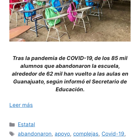
Tras la pandemia de COVID-19, de los 85 mil
alumnos que abandonaron la escuela,
alrededor de 62 mil han vuelto a las aulas en
Guanajuato, según informó el Secretario de
Educación.
Leer más
Categorías
Estatal
Etiquetas
abandonaron
,
apoyo
,
complejas
,
Covid-19
,