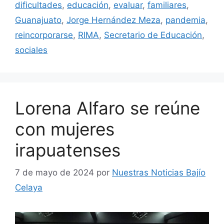
dificultades
,
educación
,
evaluar
,
familiares
,
Guanajuato
,
Jorge Hernández Meza
,
pandemia
,
reincorporarse
,
RIMA
,
Secretario de Educación
,
sociales
Lorena Alfaro se reúne
con mujeres
irapuatenses
7 de mayo de 2024
por
Nuestras Noticias Bajío
Celaya