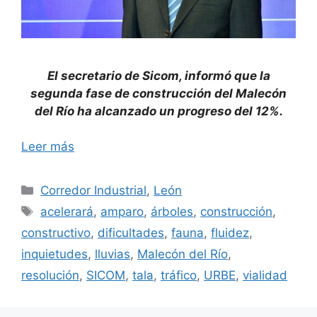
El secretario de Sicom, informó que la
segunda fase de construcción del Malecón
del Río ha alcanzado un progreso del 12%.
Leer más
Categorías
Corredor Industrial
,
León
Etiquetas
acelerará
,
amparo
,
árboles
,
construcción
,
constructivo
,
dificultades
,
fauna
,
fluidez
,
inquietudes
,
lluvias
,
Malecón del Río
,
resolución
,
SICOM
,
tala
,
tráfico
,
URBE
,
vialidad