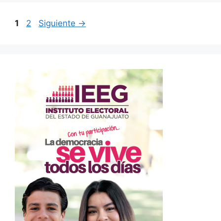
Página
Página
1
2
Siguiente
→