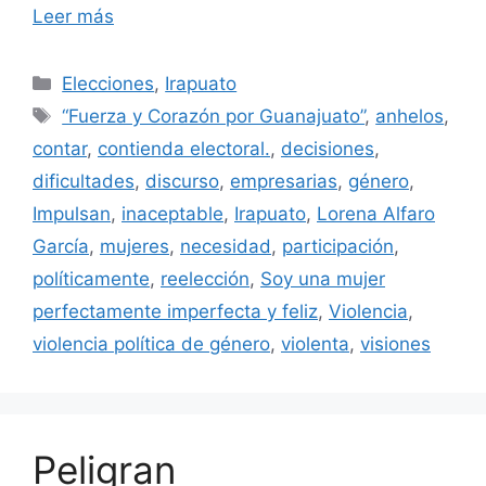
Leer más
Categorías
Elecciones
,
Irapuato
Etiquetas
“Fuerza y Corazón por Guanajuato”
,
anhelos
,
contar
,
contienda electoral.
,
decisiones
,
dificultades
,
discurso
,
empresarias
,
género
,
Impulsan
,
inaceptable
,
Irapuato
,
Lorena Alfaro
García
,
mujeres
,
necesidad
,
participación
,
políticamente
,
reelección
,
Soy una mujer
perfectamente imperfecta y feliz
,
Violencia
,
violencia política de género
,
violenta
,
visiones
Peligran