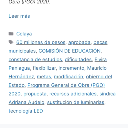
Obra (PGO) 2020.
Leer más
Categorías
Celaya
Etiquetas
60 millones de pesos
,
aprobada
,
becas
municipales
,
COMISIÓN DE EDUCACIÓN
,
constancia de estudios
,
dificultades
,
Elvira
Paniagua
,
flexibilizar
,
incremento
,
Mauricio
Hernández
,
metas
,
modificación
,
obierno del
Estado
,
Programa General de Obra (PGO)
2020
,
propuesta
,
recursos adicionales
,
síndica
Adriana Audelo
,
sustitución de luminarias
,
tecnología LED