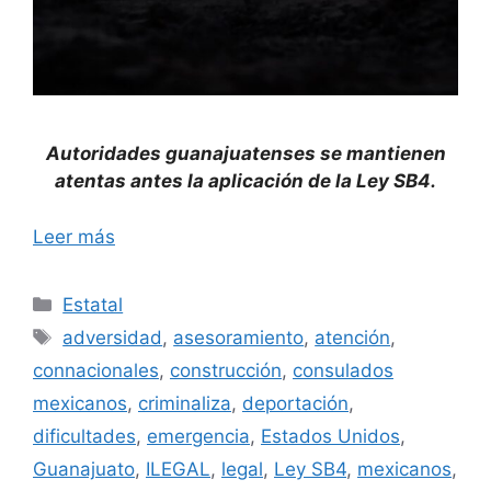
Autoridades guanajuatenses se mantienen
atentas antes la aplicación de la Ley SB4.
Leer más
Categorías
Estatal
Etiquetas
adversidad
,
asesoramiento
,
atención
,
connacionales
,
construcción
,
consulados
mexicanos
,
criminaliza
,
deportación
,
dificultades
,
emergencia
,
Estados Unidos
,
Guanajuato
,
ILEGAL
,
legal
,
Ley SB4
,
mexicanos
,