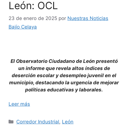
León: OCL
23 de enero de 2025
por
Nuestras Noticias
Bajío Celaya
El Observatorio Ciudadano de León presentó
un informe que revela altos índices de
deserción escolar y desempleo juvenil en el
municipio, destacando la urgencia de mejorar
políticas educativas y laborales.
Leer más
Categorías
Corredor Industrial
,
León