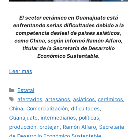
El sector cerámico en Guanajuato está
enfrentando serias dificultades debido a la
competencia desleal de países asiáticos,
como China, según informó Ramón Alfaro,
titular de la Secretaría de Desarrollo
Económico Sustentable.
Leer más
Categorías
Estatal
Etiquetas
afectados
,
artesanos
,
asiáticos
,
cerámicos
,
China
,
Comercialización
,
dificultades
,
Guanajuato
,
intermediarios
,
políticas
,
producción
,
protejan
,
Ramón Alfaro
,
Secretaría
de Desarrollo Económico Sustentable