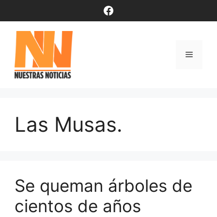
Saltar
Facebook
al
contenido
Menú
Las Musas.
Se queman árboles de
cientos de años