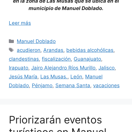
en la zona de Las Musas que se ubica en el
municipio de Manuel Doblado.
Leer más
Categorías
Manuel Doblado
Etiquetas
acudieron
,
Arandas
,
bebidas alcohólicas
,
clandestinas
,
fiscalización
,
Guanajuato
,
Irapuato
,
Jairo Alejandro Ríos Murillo
,
Jalisco
,
Jesús María
,
Las Musas.
,
León
,
Manuel
Doblado
,
Pénjamo
,
Semana Santa
,
vacaciones
Priorizarán eventos