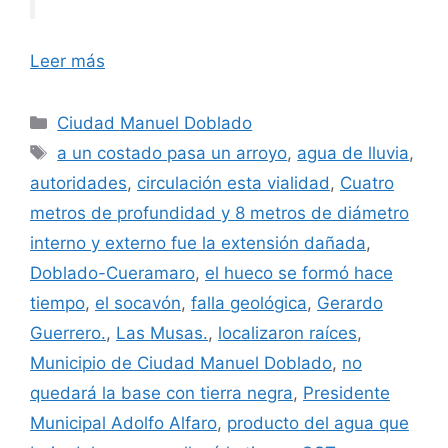
Leer más
Categorías
Ciudad Manuel Doblado
Etiquetas
a un costado pasa un arroyo
,
agua de lluvia
,
autoridades
,
circulación esta vialidad
,
Cuatro
metros de profundidad y 8 metros de diámetro
interno y externo fue la extensión dañada
,
Doblado-Cueramaro
,
el hueco se formó hace
tiempo
,
el socavón
,
falla geológica
,
Gerardo
Guerrero.
,
Las Musas.
,
localizaron raíces
,
Municipio de Ciudad Manuel Doblado
,
no
quedará la base con tierra negra
,
Presidente
Municipal Adolfo Alfaro
,
producto del agua que