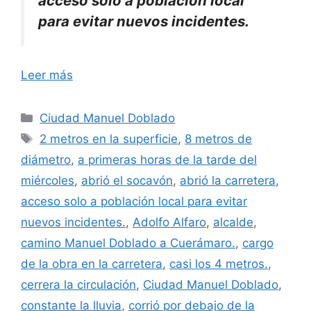
acceso solo a población local
para evitar nuevos incidentes.
Leer más
Categorías
Ciudad Manuel Doblado
Etiquetas
2 metros en la superficie
,
8 metros de
diámetro
,
a primeras horas de la tarde del
miércoles
,
abrió el socavón
,
abrió la carretera
,
acceso solo a población local para evitar
nuevos incidentes.
,
Adolfo Alfaro
,
alcalde
,
camino Manuel Doblado a Cuerámaro.
,
cargo
de la obra en la carretera
,
casi los 4 metros.
,
cerrera la circulación
,
Ciudad Manuel Doblado
,
constante la lluvia
,
corrió por debajo de la