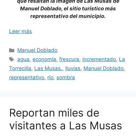
que resaltan la imagen de Las Musas de
Manuel Doblado, el sitio turístico más
representativo del municipio.
Leer más
Categorías
Manuel Doblado
Etiquetas
agua
,
economía
,
frescura
,
incrementado
,
La
Torrecilla
,
Las Musas.
,
lluvias
,
Manuel Doblado
,
representativo
,
río
,
sombra
Reportan miles de
visitantes a Las Musas