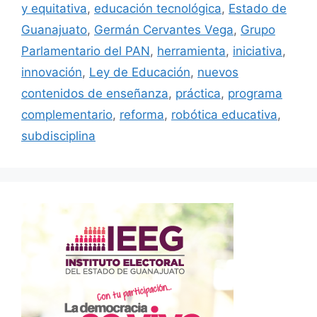
y equitativa
,
educación tecnológica
,
Estado de
Guanajuato
,
Germán Cervantes Vega
,
Grupo
Parlamentario del PAN
,
herramienta
,
iniciativa
,
innovación
,
Ley de Educación
,
nuevos
contenidos de enseñanza
,
práctica
,
programa
complementario
,
reforma
,
robótica educativa
,
subdisciplina