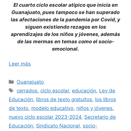
El cuarto ciclo escolar atípico que inicia en
Guanajuato, pues tampoco se han superado
las afectaciones de la pandemia por Covid, y
siguen existiendo rezagos en los
aprendizajes de los niños y jóvenes, además
de las mermas en temas como el socio-
emocional.
Leer más
Categorías
Guanajuato
Etiquetas
cerrados
,
ciclo escolar
,
educación
,
Ley de
Educación
,
libros de texto gratuitos
,
los libros
de texto
,
modelo educativo
,
niños y jóvenes
,
nuevo ciclo escolar 2023-2024
,
Secretario de
Educación
,
Sindicato Nacional
,
socio-