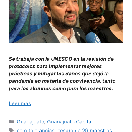
Se trabaja con la UNESCO en la revisión de
protocolos para implementar mejores
prácticas y mitigar los daños que dejó la
pandemia en materia de convivencia, tanto
para los alumnos como para los maestros.
Leer más
Categorías
Guanajuato
,
Guanajuato Capital
Etiquetas
cero tolerancias
,
cesaron a 29 maestros
,