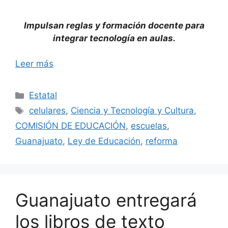
Impulsan reglas y formación docente para
integrar tecnología en aulas.
Leer más
Categorías
Estatal
Etiquetas
celulares
,
Ciencia y Tecnología y Cultura
,
COMISIÓN DE EDUCACIÓN
,
escuelas
,
Guanajuato
,
Ley de Educación
,
reforma
Guanajuato entregará
los libros de texto