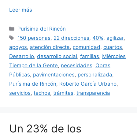
Leer más
Categorías
Purísima del Rincón
Etiquetas
150 personas
,
22 direcciones
,
40%
,
agilizar
,
apoyos
,
atención directa
,
comunidad
,
cuartos
,
Desarrollo
,
desarrollo social
,
familias
,
Miércoles
Tiempo de la Gente
,
necesidades
,
Obras
Públicas
,
pavimentaciones
,
personalizada
,
Purísima de Rincón
,
Roberto García Urbano
,
servicios
,
techos
,
trámites
,
transparencia
Un 23% de los