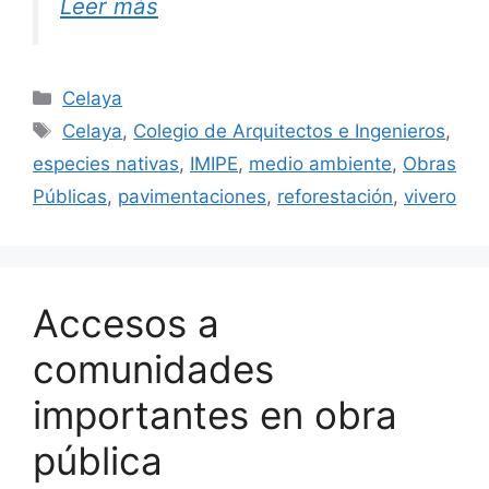
Leer más
Categorías
Celaya
Etiquetas
Celaya
,
Colegio de Arquitectos e Ingenieros
,
especies nativas
,
IMIPE
,
medio ambiente
,
Obras
Públicas
,
pavimentaciones
,
reforestación
,
vivero
Accesos a
comunidades
importantes en obra
pública