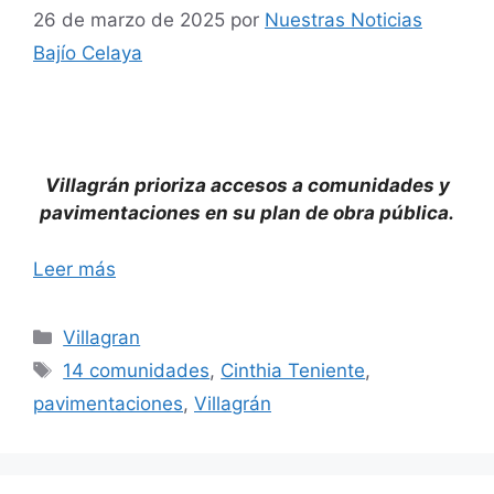
26 de marzo de 2025
por
Nuestras Noticias
Bajío Celaya
Villagrán prioriza accesos a comunidades y
pavimentaciones en su plan de obra pública.
Leer más
Categorías
Villagran
Etiquetas
14 comunidades
,
Cinthia Teniente
,
pavimentaciones
,
Villagrán