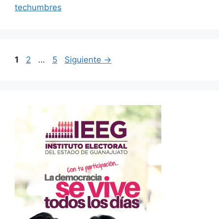
techumbres
Página
Página
Página
1
2
…
5
Siguiente
→