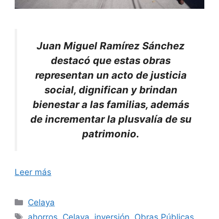
Juan Miguel Ramírez Sánchez
destacó que estas obras
representan un acto de justicia
social, dignifican y brindan
bienestar a las familias, además
de incrementar la plusvalía de su
patrimonio.
Leer más
Categorías
Celaya
Etiquetas
ahorros
,
Celaya
,
inversión
,
Obras Públicas
,