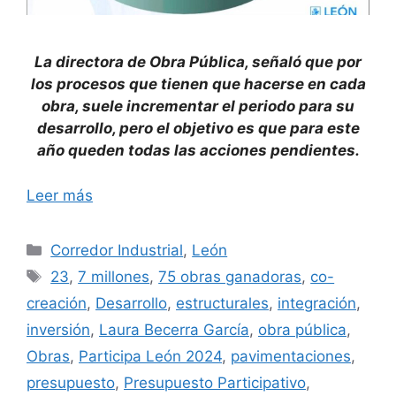
La directora de Obra Pública, señaló que por
los procesos que tienen que hacerse en cada
obra, suele incrementar el periodo para su
desarrollo, pero el objetivo es que para este
año queden todas las acciones pendientes.
Leer más
Categorías
Corredor Industrial
,
León
Etiquetas
23
,
7 millones
,
75 obras ganadoras
,
co-
creación
,
Desarrollo
,
estructurales
,
integración
,
inversión
,
Laura Becerra García
,
obra pública
,
Obras
,
Participa León 2024
,
pavimentaciones
,
presupuesto
,
Presupuesto Participativo
,