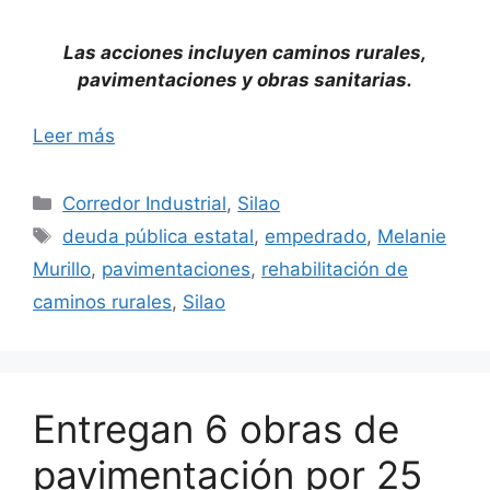
Las acciones incluyen caminos rurales,
pavimentaciones y obras sanitarias.
Leer más
Categorías
Corredor Industrial
,
Silao
Etiquetas
deuda pública estatal
,
empedrado
,
Melanie
Murillo
,
pavimentaciones
,
rehabilitación de
caminos rurales
,
Silao
Entregan 6 obras de
pavimentación por 25