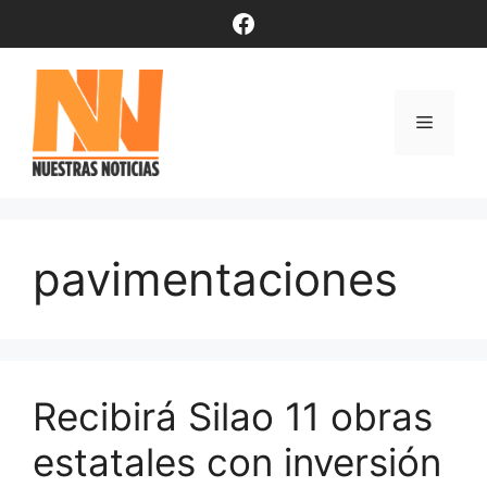
Saltar
Facebook
al
contenido
Menú
pavimentaciones
Recibirá Silao 11 obras
estatales con inversión