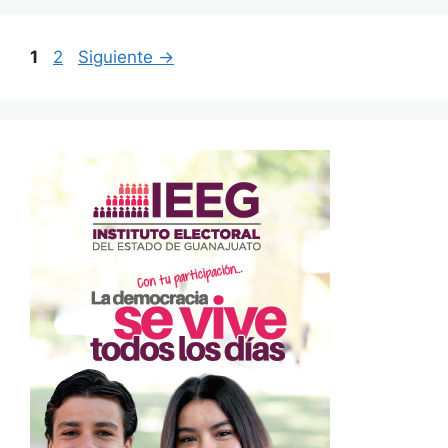
Página
Página
1
2
Siguiente
→