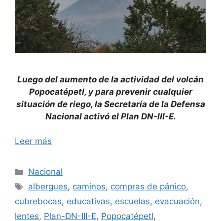
Luego del aumento de la actividad del volcán
Popocatépetl, y para prevenir cualquier
situación de riego, la Secretaría de la Defensa
Nacional activó el Plan DN-III-E.
Leer más
Categorías
Nacional
Etiquetas
albergues
,
caminos
,
compras de pánico
,
cubrebocas
,
educativas
,
escuelas
,
evacuación
,
lentes
,
Plan-DN-III-E
,
Popocatépetl
,