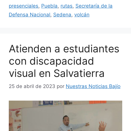
presenciales
,
Puebla
,
rutas
,
Secretaría de la
Defensa Nacional
,
Sedena
,
volcán
Atienden a estudiantes
con discapacidad
visual en Salvatierra
25 de abril de 2023
por
Nuestras Noticias Bajío