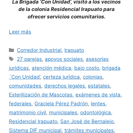
La Brigada ‘Con Unidad’, visitó a los vecinos
de la colonia Residencial Irapuato para
ofrecer servicios comunitarios.
Leer más
Categorías
Corredor Industrial
,
Irapuato
Etiquetas
27 parejas
,
apoyos sociales
,
asesorías
jurídicas
,
atención médica
,
bajo costo
,
brigada
´Con Unidad’
,
certeza jurídica
,
colonias
,
comunidades
,
derechos legales
,
estatales
,
Esterilización de Mascotas
,
exámenes de vista
,
federales
,
Graciela Pérez Padrón
,
lentes
,
matrimonio civil
,
municipales
,
odontológica
,
Residencial Irapuato
,
San José de Bernalejo
,
Sistema DIF municipal
,
trámites municipales
,