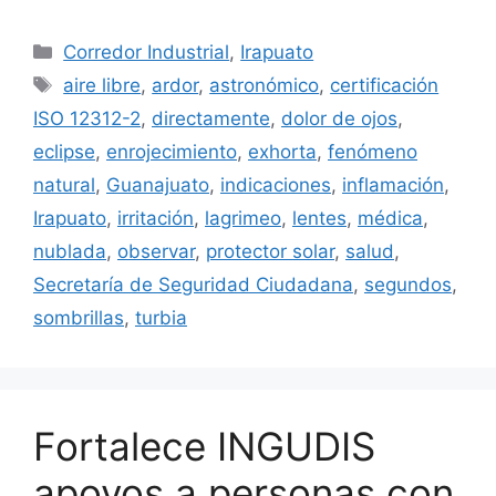
Categorías
Corredor Industrial
,
Irapuato
Etiquetas
aire libre
,
ardor
,
astronómico
,
certificación
ISO 12312-2
,
directamente
,
dolor de ojos
,
eclipse
,
enrojecimiento
,
exhorta
,
fenómeno
natural
,
Guanajuato
,
indicaciones
,
inflamación
,
Irapuato
,
irritación
,
lagrimeo
,
lentes
,
médica
,
nublada
,
observar
,
protector solar
,
salud
,
Secretaría de Seguridad Ciudadana
,
segundos
,
sombrillas
,
turbia
Fortalece INGUDIS
apoyos a personas con