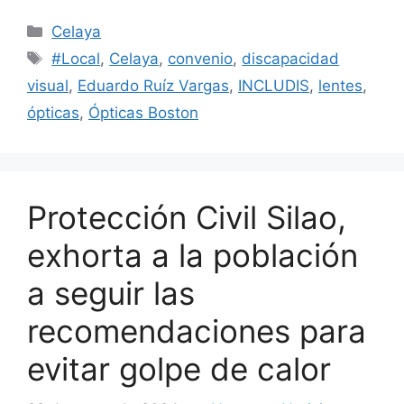
Categorías
Celaya
Etiquetas
#Local
,
Celaya
,
convenio
,
discapacidad
visual
,
Eduardo Ruíz Vargas
,
INCLUDIS
,
lentes
,
ópticas
,
Ópticas Boston
Protección Civil Silao,
exhorta a la población
a seguir las
recomendaciones para
evitar golpe de calor