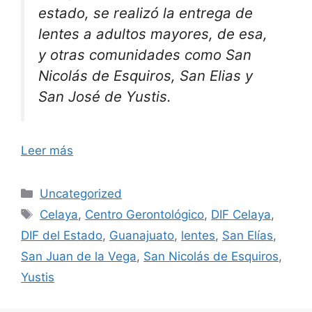
estado, se realizó la entrega de
lentes a adultos mayores, de esa,
y otras comunidades como San
Nicolás de Esquiros, San Elias y
San José de Yustis.
Leer más
Categorías
Uncategorized
Etiquetas
Celaya
,
Centro Gerontológico
,
DIF Celaya
,
DIF del Estado
,
Guanajuato
,
lentes
,
San Elías
,
San Juan de la Vega
,
San Nicolás de Esquiros
,
Yustis