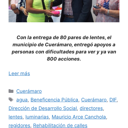
Con la entrega de 80 pares de lentes, el
municipio de Cuerámaro, entregó apoyos a
personas con dificultades para ver y ya van
800 acciones.
Leer más
Categorías
Cuerámaro
Etiquetas
agua
,
Beneficencia Pública
,
Cuerámaro
,
DIF
,
Dirección de Desarrollo Social
,
directores
,
lentes
,
luminarias
,
Mauricio Arce Canchola
,
regidores
,
Rehabilitación de calles