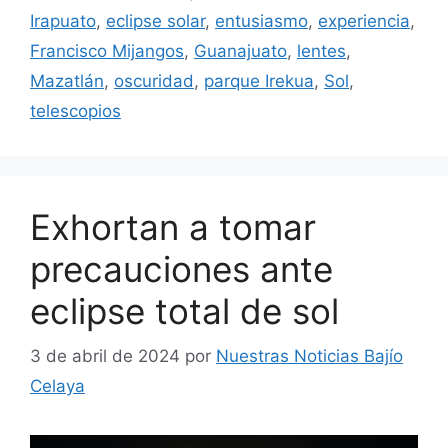
Irapuato
,
eclipse solar
,
entusiasmo
,
experiencia
,
Francisco Mijangos
,
Guanajuato
,
lentes
,
Mazatlán
,
oscuridad
,
parque Irekua
,
Sol
,
telescopios
Exhortan a tomar
precauciones ante
eclipse total de sol
3 de abril de 2024
por
Nuestras Noticias Bajío
Celaya