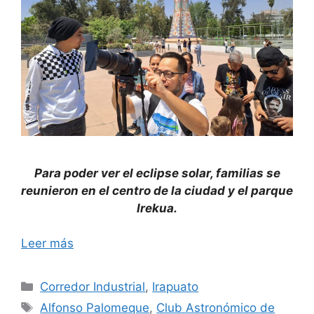
Para poder ver el eclipse solar, familias se
reunieron en el centro de la ciudad y el parque
Irekua.
Leer más
Categorías
Corredor Industrial
,
Irapuato
Etiquetas
Alfonso Palomeque
,
Club Astronómico de