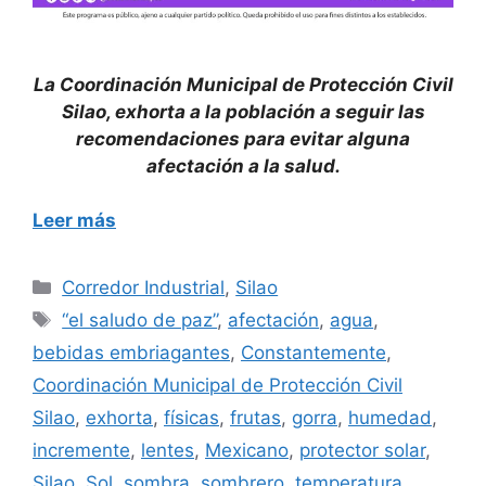
La Coordinación Municipal de Protección Civil
Silao, exhorta a la población a seguir las
recomendaciones para evitar alguna
afectación a la salud.
Leer más
Categorías
Corredor Industrial
,
Silao
Etiquetas
“el saludo de paz”
,
afectación
,
agua
,
bebidas embriagantes
,
Constantemente
,
Coordinación Municipal de Protección Civil
Silao
,
exhorta
,
físicas
,
frutas
,
gorra
,
humedad
,
incremente
,
lentes
,
Mexicano
,
protector solar
,
Silao
,
Sol
,
sombra
,
sombrero
,
temperatura
,