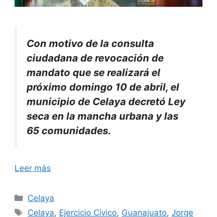
Con motivo de la consulta
ciudadana de revocación de
mandato que se realizará el
próximo domingo 10 de abril, el
municipio de Celaya decretó Ley
seca en la mancha urbana y las
65 comunidades.
Leer más
Categorías
Celaya
Etiquetas
Celaya
,
Ejercicio Cívico
,
Guanajuato
,
Jorge