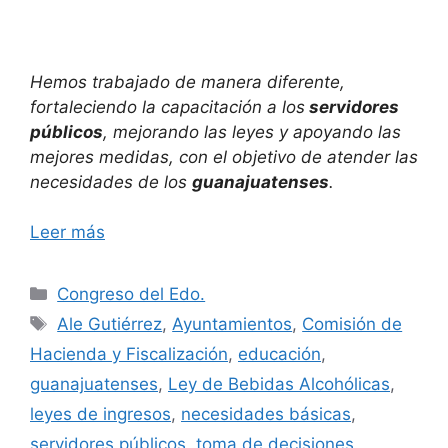
Hemos trabajado de manera diferente,
fortaleciendo la capacitación a los
servidores
públicos
, mejorando las leyes y apoyando las
mejores medidas, con el objetivo de atender las
necesidades de los
guanajuatenses
.
Leer más
Categorías
Congreso del Edo.
Etiquetas
Ale Gutiérrez
,
Ayuntamientos
,
Comisión de
Hacienda y Fiscalización
,
educación
,
guanajuatenses
,
Ley de Bebidas Alcohólicas
,
leyes de ingresos
,
necesidades básicas
,
servidores públicos
,
toma de decisiones
,