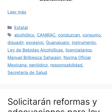
Leer más
Categorías
Estatal
Etiquetas
alcohólico
,
CANIRAC
,
conduzcan
,
consumo
,
disuadir
,
excesivo
,
Guanajuato
,
instrumento
,
Ley de Bebidas Alcohólicas
,
licenciatarios
,
Manuel Bribiesca Sahagún
,
Norma Oficial
Mexicana
,
periódico
,
responsabilidad
,
Secretaría de Salud
Solicitarán reformas y
adecuaciones para ley