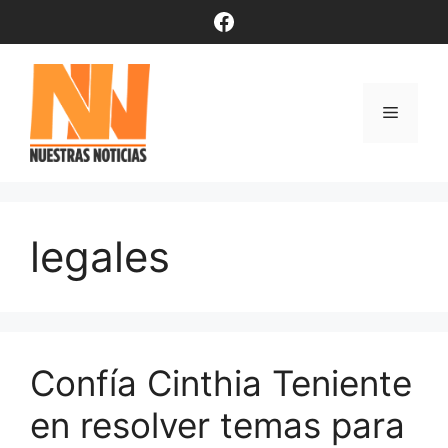
Saltar
Facebook
al
contenido
Menú
legales
Confía Cinthia Teniente
en resolver temas para