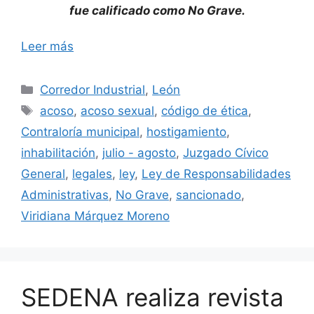
fue calificado como No Grave.
Leer más
Categorías
Corredor Industrial
,
León
Etiquetas
acoso
,
acoso sexual
,
código de ética
,
Contraloría municipal
,
hostigamiento
,
inhabilitación
,
julio - agosto
,
Juzgado Cívico
General
,
legales
,
ley
,
Ley de Responsabilidades
Administrativas
,
No Grave
,
sancionado
,
Viridiana Márquez Moreno
SEDENA realiza revista