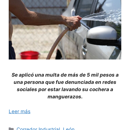
Se aplicó una multa de más de 5 mil pesos a
una persona que fue denunciada en redes
sociales por estar lavando su cochera a
manguerazos.
Leer más
Categorías
Corredor Industrial
,
León