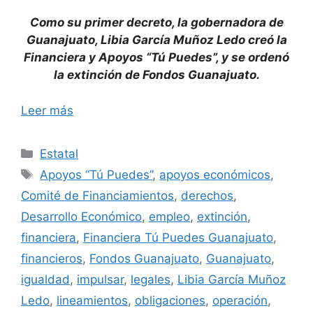
Como su primer decreto, la gobernadora de
Guanajuato, Libia García Muñoz Ledo creó la
Financiera y Apoyos “Tú Puedes”, y se ordenó
la extinción de Fondos Guanajuato.
Leer más
Categorías
Estatal
Etiquetas
Apoyos “Tú Puedes”
,
apoyos económicos
,
Comité de Financiamientos
,
derechos
,
Desarrollo Económico
,
empleo
,
extinción
,
financiera
,
Financiera Tú Puedes Guanajuato
,
financieros
,
Fondos Guanajuato
,
Guanajuato
,
igualdad
,
impulsar
,
legales
,
Libia García Muñoz
Ledo
,
lineamientos
,
obligaciones
,
operación
,