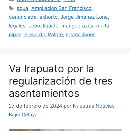
Etiquetas
agua
,
Ampliación San Francisco
,
denunciada
,
exhorto
,
Jorge Jiménez Lona
,
legales
,
León
,
líquido
,
manguerazos
,
multa
,
pipas
,
Presa del Palote
,
restricciones
Va Irapuato por la
regularización de tres
asentamientos
27 de febrero de 2024
por
Nuestras Noticias
Bajío Celaya