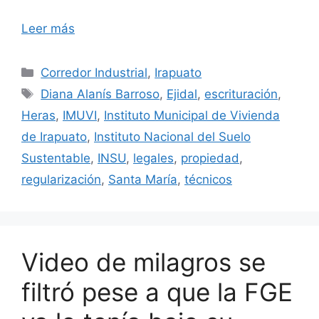
Leer más
Categorías
Corredor Industrial
,
Irapuato
Etiquetas
Diana Alanís Barroso
,
Ejidal
,
escrituración
,
Heras
,
IMUVI
,
Instituto Municipal de Vivienda
de Irapuato
,
Instituto Nacional del Suelo
Sustentable
,
INSU
,
legales
,
propiedad
,
regularización
,
Santa María
,
técnicos
Video de milagros se
filtró pese a que la FGE