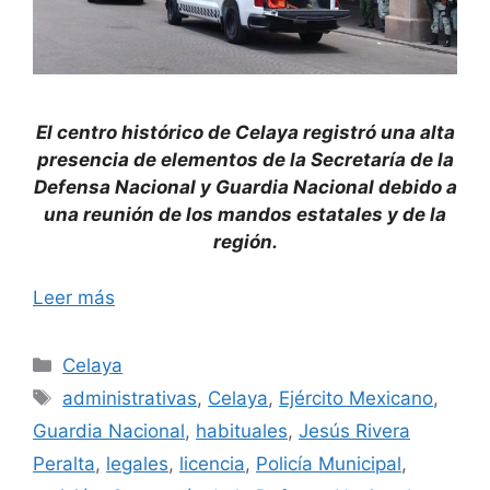
El centro histórico de Celaya registró una alta
presencia de elementos de la Secretaría de la
Defensa Nacional y Guardia Nacional debido a
una reunión de los mandos estatales y de la
región.
Leer más
Categorías
Celaya
Etiquetas
administrativas
,
Celaya
,
Ejército Mexicano
,
Guardia Nacional
,
habituales
,
Jesús Rivera
Peralta
,
legales
,
licencia
,
Policía Municipal
,