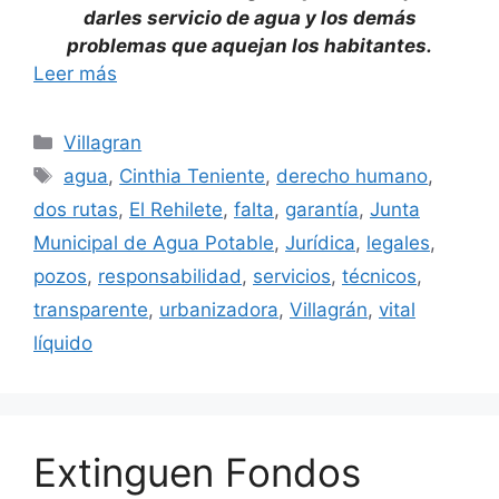
darles servicio de agua y los demás
problemas que aquejan los habitantes.
Leer más
Categorías
Villagran
Etiquetas
agua
,
Cinthia Teniente
,
derecho humano
,
dos rutas
,
El Rehilete
,
falta
,
garantía
,
Junta
Municipal de Agua Potable
,
Jurídica
,
legales
,
pozos
,
responsabilidad
,
servicios
,
técnicos
,
transparente
,
urbanizadora
,
Villagrán
,
vital
líquido
Extinguen Fondos