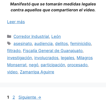
Manifestó que se tomarán medidas legales
contra aquellos que compartieron el video.
Leer más
Categorías
Corredor Industrial
,
León
Etiquetas
asesinato
,
audiencia
,
delitos
,
feminicidio
,
filtrado
,
Fiscalía General de Guanajuato
,
investigación
,
involucrados
,
legales
,
Milagros
Monserrat
,
negó
,
participación
,
procesado
,
video
,
Zamarripa Aguirre
Página
Página
1
2
Siguiente
→