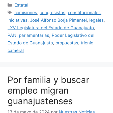
Categorías
Estatal
Etiquetas
comisiones
,
congresistas
,
constitucionales
,
iniciativas
,
José Alfonso Borja Pimentel
,
legales
,
LXV Legislatura del Estado de Guanajuato
,
PAN
,
parlamentarias
,
Poder Legislativo del
Estado de Guanajuato
,
propuestas
,
trienio
cameral
Por familia y buscar
empleo migran
guanajuatenses
13 de mayo de 2024
por
Nuestras Noticias