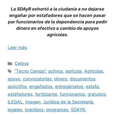
La SDAyR exhortó a la ciudanía a no dejarse
engañar por estafadores que se hacen pasar
por funcionarios de la dependencia para pedir
dinero en efectivo a cambio de apoyos
agrícolas.
Leer más
Categorías
Celaya
Etiquetas
“Tecno Campo”
,
activos
,
agrícola
,
Agrícolas
,
apoyo
,
convocatorias
,
dinero
,
documentos
apócrifos
,
engañados
,
entregárselos
,
estafa
,
estafadores
,
fertilizante
,
funcionarios
,
gratuitos
,
ILEGAL
,
imagen
,
Jurídica de la Secretaría
,
legales
,
logotipos
,
programas
,
SDAYR
,